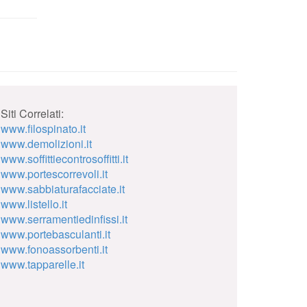
Siti Correlati:
www.filospinato.it
www.demolizioni.it
www.soffittiecontrosoffitti.it
www.portescorrevoli.it
www.sabbiaturafacciate.it
www.listello.it
www.serramentiedinfissi.it
www.portebasculanti.it
www.fonoassorbenti.it
www.tapparelle.it