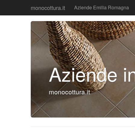
monocottura.it
Aziende Emilia Romagna
Aziende i
monocottura.it